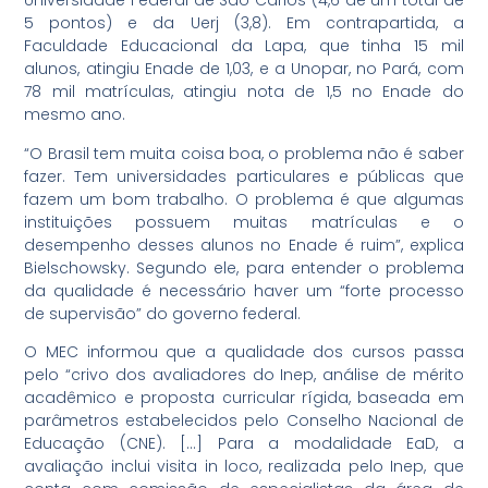
Universidade Federal de São Carlos (4,6 de um total de
5 pontos) e da Uerj (3,8). Em contrapartida, a
Faculdade Educacional da Lapa, que tinha 15 mil
alunos, atingiu Enade de 1,03, e a Unopar, no Pará, com
78 mil matrículas, atingiu nota de 1,5 no Enade do
mesmo ano.
“O Brasil tem muita coisa boa, o problema não é saber
fazer. Tem universidades particulares e públicas que
fazem um bom trabalho. O problema é que algumas
instituições possuem muitas matrículas e o
desempenho desses alunos no Enade é ruim”, explica
Bielschowsky. Segundo ele, para entender o problema
da qualidade é necessário haver um “forte processo
de supervisão” do governo federal.
O MEC informou que a qualidade dos cursos passa
pelo “crivo dos avaliadores do Inep, análise de mérito
acadêmico e proposta curricular rígida, baseada em
parâmetros estabelecidos pelo Conselho Nacional de
Educação (CNE). […] Para a modalidade EaD, a
avaliação inclui visita in loco, realizada pelo Inep, que